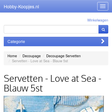
Hobby-Koopjes.nl
Toggl
navig
Winkelwagen
Categorie
Home
Decoupage
Decoupage Servetten
Servetten - Love at Sea - Blauw 5st
Servetten - Love at Sea -
Blauw 5st