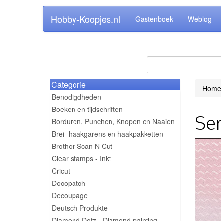
Hobby-Koopjes.nl
Gastenboek
Weblog
Categorie
Home
Benodigdheden
Boeken en tijdschriften
Ser
Borduren, Punchen, Knopen en Naaien
Brei- haakgarens en haakpakketten
Brother Scan N Cut
Clear stamps - Inkt
Cricut
Decopatch
Decoupage
Deutsch Produkte
Diamond Dotz - Diamond painting