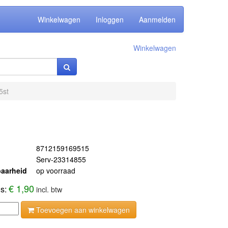
Winkelwagen
Inloggen
Aanmelden
Winkelwagen
5st
8712159169515
Serv-23314855
aarheid
op voorraad
€ 1,90
js:
incl. btw
Toevoegen aan winkelwagen