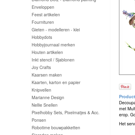
Enveloppen
Feest artikelen
Fournituren
Gieten - modelleren - klei
Hobbydots
Hobbyjournaal merken
Houten artikelen
Inkt stencil / Sjablonen
Joy Crafts
Kaarsen maken
Kaarten, karton en papier
Knipvellen
Marianne Design
Decoupag
Nellie Snellen
met Mult
Pixelhobby Sets, Pixelmatjes & Acc.
erop. G
Ponsen
Het serv
Robotime bouwpakketten