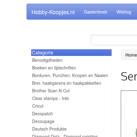
Hobby-Koopjes.nl
Gastenboek
Weblog
Categorie
Home
Benodigdheden
Boeken en tijdschriften
Ser
Borduren, Punchen, Knopen en Naaien
Brei- haakgarens en haakpakketten
Brother Scan N Cut
Clear stamps - Inkt
Cricut
Decopatch
Decoupage
Deutsch Produkte
Diamond Dotz - Diamond painting