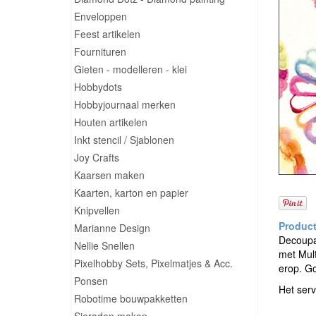
Enveloppen
Feest artikelen
Fournituren
Gieten - modelleren - klei
Hobbydots
Hobbyjournaal merken
Houten artikelen
Inkt stencil / Sjablonen
Joy Crafts
Kaarsen maken
Kaarten, karton en papier
Knipvellen
Marianne Design
Decoupag
Nellie Snellen
met Mult
Pixelhobby Sets, Pixelmatjes & Acc.
erop. G
Ponsen
Het serv
Robotime bouwpakketten