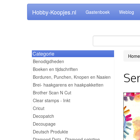
Hobby-Koopjes.nl
Gastenboek
Weblog
Categorie
Home
Benodigdheden
Boeken en tijdschriften
Ser
Borduren, Punchen, Knopen en Naaien
Brei- haakgarens en haakpakketten
Brother Scan N Cut
Clear stamps - Inkt
Cricut
Decopatch
Decoupage
Deutsch Produkte
Diamond Dotz - Diamond painting