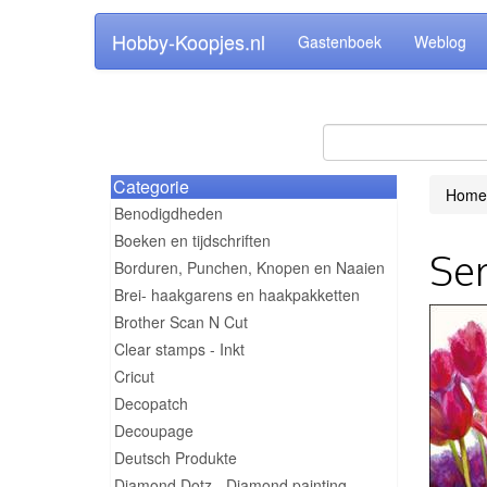
Hobby-Koopjes.nl
Gastenboek
Weblog
Categorie
Home
Benodigdheden
Boeken en tijdschriften
Ser
Borduren, Punchen, Knopen en Naaien
Brei- haakgarens en haakpakketten
Brother Scan N Cut
Clear stamps - Inkt
Cricut
Decopatch
Decoupage
Deutsch Produkte
Diamond Dotz - Diamond painting