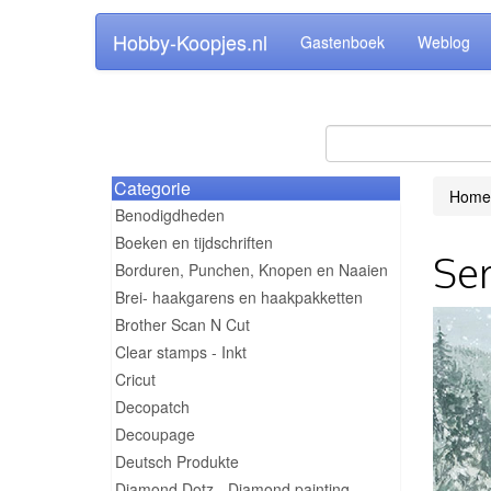
Hobby-Koopjes.nl
Gastenboek
Weblog
Categorie
Home
Benodigdheden
Boeken en tijdschriften
Ser
Borduren, Punchen, Knopen en Naaien
Brei- haakgarens en haakpakketten
Brother Scan N Cut
Clear stamps - Inkt
Cricut
Decopatch
Decoupage
Deutsch Produkte
Diamond Dotz - Diamond painting