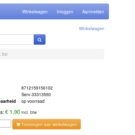
Winkelwagen
Inloggen
Aanmelden
Winkelwagen
 5st
8712159156102
Serv-33313550
aarheid
op voorraad
€ 1,90
js:
incl. btw
Toevoegen aan winkelwagen