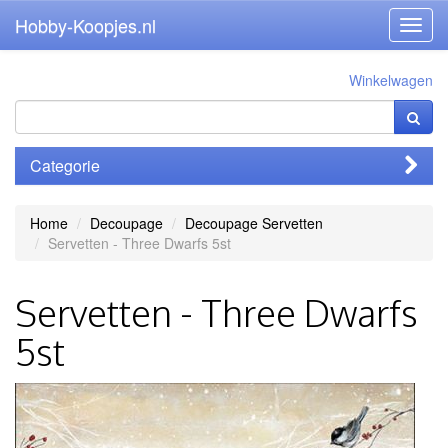
Hobby-Koopjes.nl
Toggl
navig
Winkelwagen
Categorie
Home
Decoupage
Decoupage Servetten
Servetten - Three Dwarfs 5st
Servetten - Three Dwarfs
5st