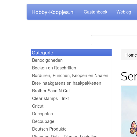
Hobby-Koopjes.nl
Gastenboek
Weblog
Categorie
Home
Benodigdheden
Boeken en tijdschriften
Ser
Borduren, Punchen, Knopen en Naaien
Brei- haakgarens en haakpakketten
Brother Scan N Cut
Clear stamps - Inkt
Cricut
Decopatch
Decoupage
Deutsch Produkte
Diamond Dotz - Diamond painting