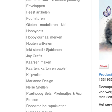
Enveloppen
Feest artikelen
Fournituren
Gieten - modelleren - klei
Hobbydots
Hobbyjournaal merken
Houten artikelen
Inkt stencil / Sjablonen
Joy Crafts
Kaarsen maken
Kaarten, karton en papier
Knipvellen
13319355
Marianne Design
Decoupag
Nellie Snellen
voorwerp
Pixelhobby Sets, Pixelmatjes & Acc.
met klei
Ponsen
Het serv
Robotime bouwpakketten