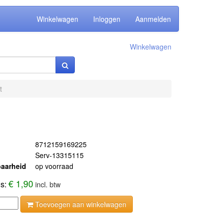
Winkelwagen
Inloggen
Aanmelden
Winkelwagen
t
8712159169225
Serv-13315115
aarheid
op voorraad
€ 1,90
js:
incl. btw
Toevoegen aan winkelwagen