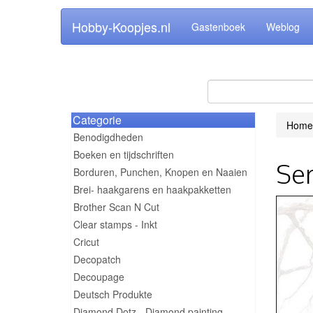
Hobby-Koopjes.nl
Gastenboek
Weblog
Categorie
Home
Benodigdheden
Boeken en tijdschriften
Ser
Borduren, Punchen, Knopen en Naaien
Brei- haakgarens en haakpakketten
Brother Scan N Cut
Clear stamps - Inkt
Cricut
Decopatch
Decoupage
Deutsch Produkte
Diamond Dotz - Diamond painting