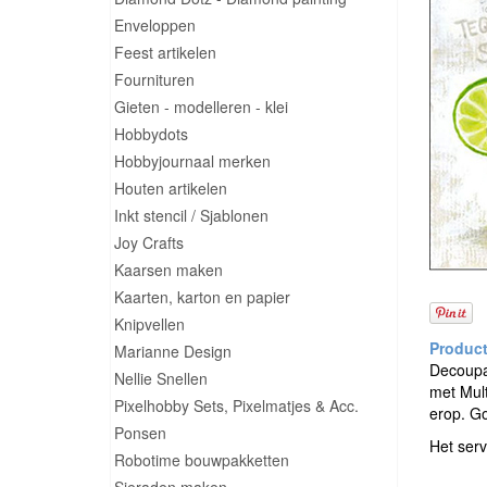
Enveloppen
Feest artikelen
Fournituren
Gieten - modelleren - klei
Hobbydots
Hobbyjournaal merken
Houten artikelen
Inkt stencil / Sjablonen
Joy Crafts
Kaarsen maken
Kaarten, karton en papier
Knipvellen
Marianne Design
Decoupag
Nellie Snellen
met Mult
Pixelhobby Sets, Pixelmatjes & Acc.
erop. G
Ponsen
Het serv
Robotime bouwpakketten