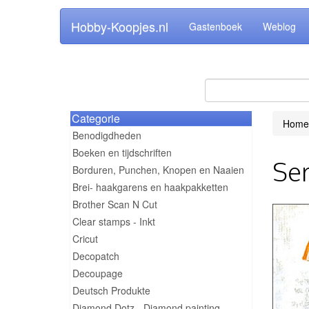
Hobby-Koopjes.nl
Gastenboek
Weblog
Categorie
Home
Benodigdheden
Boeken en tijdschriften
Ser
Borduren, Punchen, Knopen en Naaien
Brei- haakgarens en haakpakketten
Brother Scan N Cut
Clear stamps - Inkt
Cricut
Decopatch
Decoupage
Deutsch Produkte
Diamond Dotz - Diamond painting