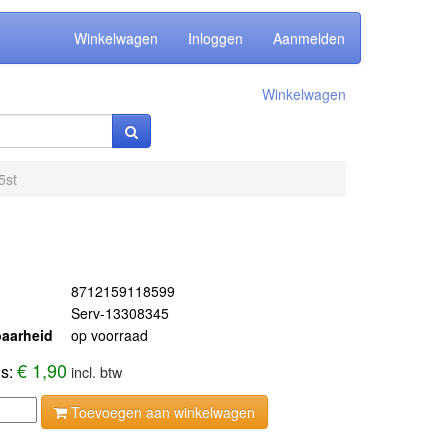
Winkelwagen
Inloggen
Aanmelden
Winkelwagen
5st
8712159118599
Serv-13308345
aarheid
op voorraad
€ 1,90
js:
incl. btw
Toevoegen aan winkelwagen