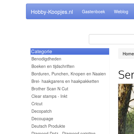
Hobby-Koopjes.nl
Gastenboek
Weblog
Categorie
Home
Benodigdheden
Boeken en tijdschriften
Ser
Borduren, Punchen, Knopen en Naaien
Brei- haakgarens en haakpakketten
Brother Scan N Cut
Clear stamps - Inkt
Cricut
Decopatch
Decoupage
Deutsch Produkte
Diamond Dotz - Diamond painting