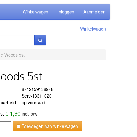
Winkelwagen
Inloggen
Aanmelden
Winkelwagen
the Woods 5st
Woods 5st
8712159138948
Serv-13311020
aarheid
op voorraad
€ 1,90
js:
incl. btw
Toevoegen aan winkelwagen