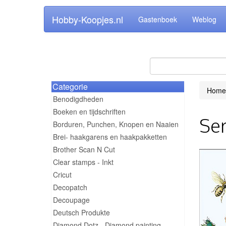
Hobby-Koopjes.nl
Gastenboek
Weblog
Categorie
Home
Benodigdheden
Boeken en tijdschriften
Ser
Borduren, Punchen, Knopen en Naaien
Brei- haakgarens en haakpakketten
Brother Scan N Cut
Clear stamps - Inkt
Cricut
Decopatch
Decoupage
Deutsch Produkte
Diamond Dotz - Diamond painting