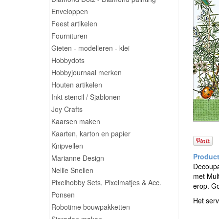
Enveloppen
Feest artikelen
Fournituren
Gieten - modelleren - klei
Hobbydots
Hobbyjournaal merken
Houten artikelen
Inkt stencil / Sjablonen
Joy Crafts
Kaarsen maken
Kaarten, karton en papier
Knipvellen
Marianne Design
Decoupag
Nellie Snellen
met Mult
Pixelhobby Sets, Pixelmatjes & Acc.
erop. G
Ponsen
Het serv
Robotime bouwpakketten