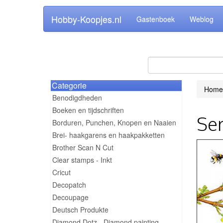
Hobby-Koopjes.nl
Gastenboek
Weblog
Categorie
Home
Benodigdheden
Boeken en tijdschriften
Ser
Borduren, Punchen, Knopen en Naaien
Brei- haakgarens en haakpakketten
Brother Scan N Cut
Clear stamps - Inkt
Cricut
Decopatch
Decoupage
Deutsch Produkte
Diamond Dotz - Diamond painting