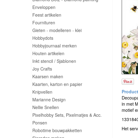
Enveloppen
Feest artikelen
Fournituren
Gieten - modelleren - klei
Hobbydots
Hobbyjournaal merken
Houten artikelen
Inkt stencil / Sjablonen
Joy Crafts
Kaarsen maken
Kaarten, karton en papier
Knipvellen
Decoupa
Marianne Design
in met M
Nellie Snellen
motief e
Pixelhobby Sets, Pixelmatjes & Acc.
13318400
Ponsen
Het serv
Robotime bouwpakketten