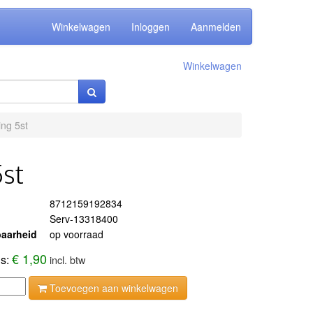
Winkelwagen
Inloggen
Aanmelden
Winkelwagen
ng 5st
5st
8712159192834
Serv-13318400
aarheid
op voorraad
€ 1,90
js:
incl. btw
Toevoegen aan winkelwagen