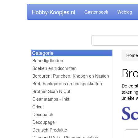
Hobby-Koopjes.nl
Gastenboek
Weblog
Categorie
Home
Benodigdheden
Boeken en tijdschriften
Bro
Borduren, Punchen, Knopen en Naaien
Brei- haakgarens en haakpakketten
De eers
Brother Scan N Cut
tekening
unieke 
Clear stamps - Inkt
Cricut
Decopatch
Decoupage
Deutsch Produkte
Diamond Dotz - Diamond painting