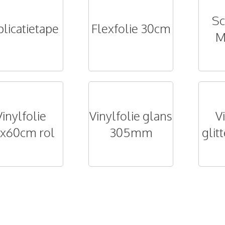
Sc
licatietape
Flexfolie 30cm
M
Vinylfolie
Vinylfolie glans
V
x60cm rol
305mm
gli