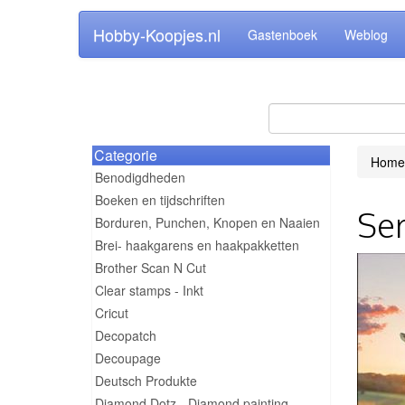
Hobby-Koopjes.nl
Gastenboek
Weblog
Categorie
Home
Benodigdheden
Boeken en tijdschriften
Ser
Borduren, Punchen, Knopen en Naaien
Brei- haakgarens en haakpakketten
Brother Scan N Cut
Clear stamps - Inkt
Cricut
Decopatch
Decoupage
Deutsch Produkte
Diamond Dotz - Diamond painting