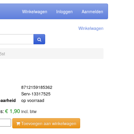
Winkelwagen
Inloggen
Aanmelden
Winkelwagen
5st
8712159185362
Serv-13317525
aarheid
op voorraad
€ 1,90
js:
incl. btw
Toevoegen aan winkelwagen