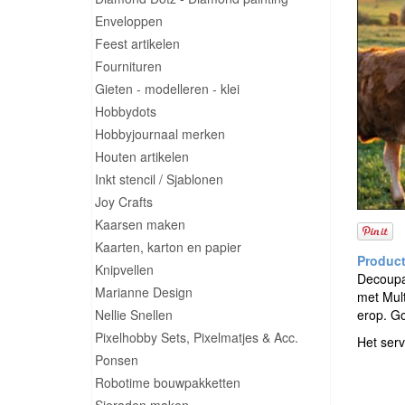
Enveloppen
Feest artikelen
Fournituren
Gieten - modelleren - klei
Hobbydots
Hobbyjournaal merken
Houten artikelen
Inkt stencil / Sjablonen
Joy Crafts
Kaarsen maken
Kaarten, karton en papier
Knipvellen
Decoupag
Marianne Design
met Mult
Nellie Snellen
erop. G
Pixelhobby Sets, Pixelmatjes & Acc.
Het serv
Ponsen
Robotime bouwpakketten