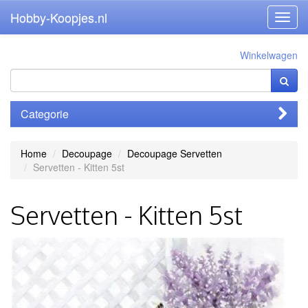
Hobby-Koopjes.nl
Toggl
navig
Winkelwagen
Categorie
Home
Decoupage
Decoupage Servetten
Servetten - Kitten 5st
Servetten - Kitten 5st