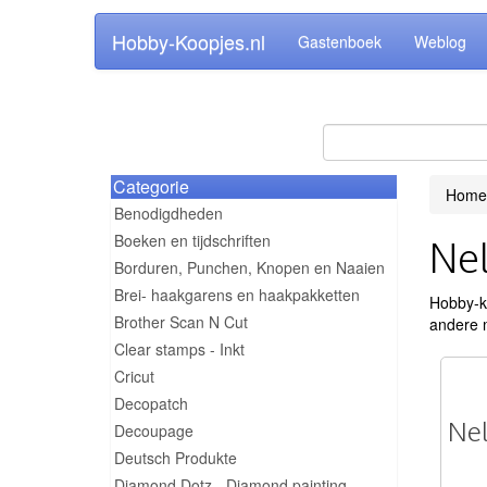
Hobby-Koopjes.nl
Gastenboek
Weblog
Categorie
Home
Benodigdheden
Boeken en tijdschriften
Nel
Borduren, Punchen, Knopen en Naaien
Brei- haakgarens en haakpakketten
Hobby-ko
Brother Scan N Cut
andere m
Clear stamps - Inkt
Cricut
Decopatch
Nel
Decoupage
Deutsch Produkte
Diamond Dotz - Diamond painting