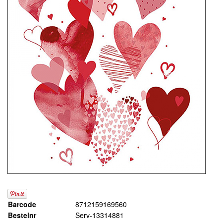
Barcode
8712159169560
Bestelnr
Serv-13314881