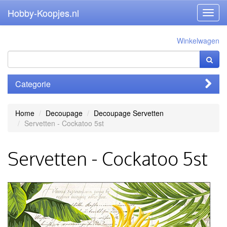
Hobby-Koopjes.nl
Toggl
navig
Winkelwagen
Categorie
Home
Decoupage
Decoupage Servetten
Servetten - Cockatoo 5st
Servetten - Cockatoo 5st