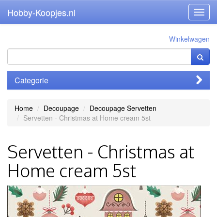
Hobby-Koopjes.nl
Toggl
navig
Winkelwagen
Categorie
Home
Decoupage
Decoupage Servetten
Servetten - Christmas at Home cream 5st
Servetten - Christmas at
Home cream 5st