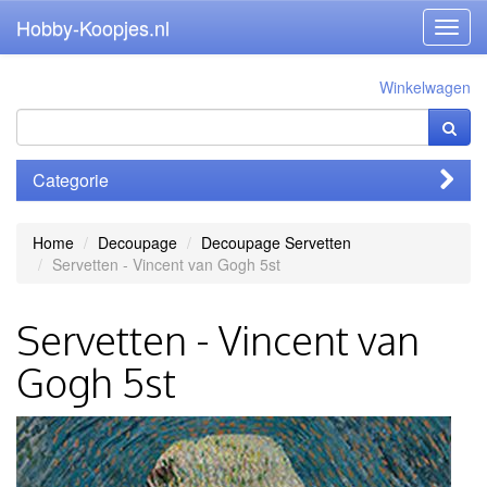
Hobby-Koopjes.nl
Toggl
navig
Winkelwagen
Categorie
Home
Decoupage
Decoupage Servetten
Servetten - Vincent van Gogh 5st
Servetten - Vincent van
Gogh 5st