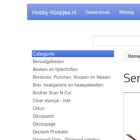
Hobby-Koopjes.nl
Gastenboek
Weblog
Categorie
Home
Benodigdheden
Boeken en tijdschriften
Ser
Borduren, Punchen, Knopen en Naaien
Brei- haakgarens en haakpakketten
Brother Scan N Cut
Clear stamps - Inkt
Cricut
Decopatch
Decoupage
Deutsch Produkte
Diamond Dotz - Diamond painting