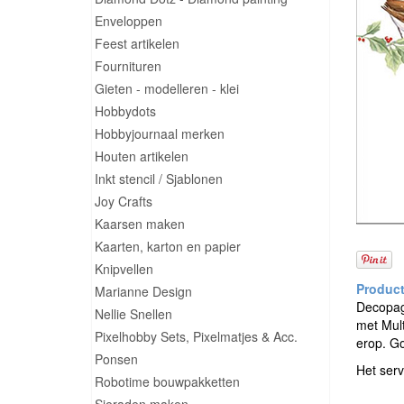
Enveloppen
Feest artikelen
Fournituren
Gieten - modelleren - klei
Hobbydots
Hobbyjournaal merken
Houten artikelen
Inkt stencil / Sjablonen
Joy Crafts
Kaarsen maken
Kaarten, karton en papier
Knipvellen
Marianne Design
Decopage
Nellie Snellen
met Mult
Pixelhobby Sets, Pixelmatjes & Acc.
erop. G
Ponsen
Het serv
Robotime bouwpakketten