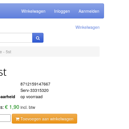
Winkelwagen
Inloggen
Aanmelden
Winkelwagen
 - 5st
st
8712159147667
Serv-33315320
aarheid
op voorraad
€ 1,90
js:
incl. btw
Toevoegen aan winkelwagen