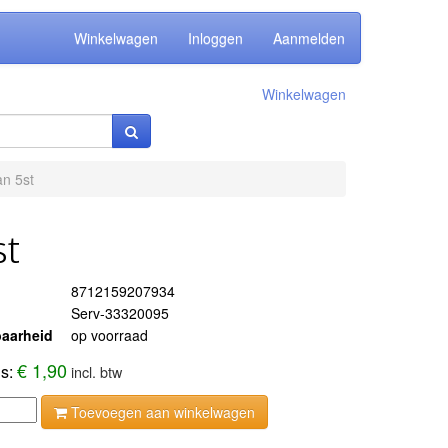
Winkelwagen
Inloggen
Aanmelden
Winkelwagen
n 5st
st
8712159207934
Serv-33320095
aarheid
op voorraad
€ 1,90
js:
incl. btw
Toevoegen aan winkelwagen