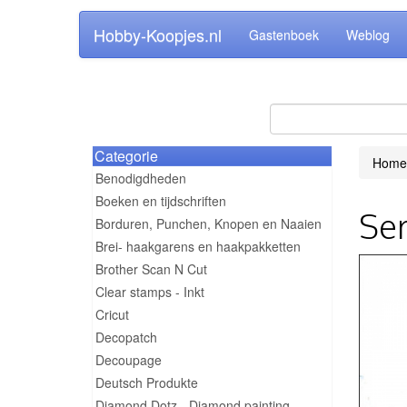
Hobby-Koopjes.nl
Gastenboek
Weblog
Categorie
Home
Benodigdheden
Boeken en tijdschriften
Ser
Borduren, Punchen, Knopen en Naaien
Brei- haakgarens en haakpakketten
Brother Scan N Cut
Clear stamps - Inkt
Cricut
Decopatch
Decoupage
Deutsch Produkte
Diamond Dotz - Diamond painting