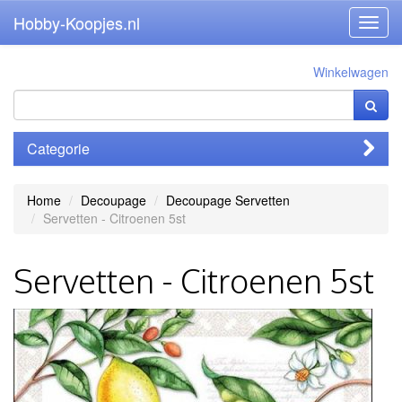
Hobby-Koopjes.nl
Toggl
navig
Winkelwagen
Categorie
Home
Decoupage
Decoupage Servetten
Servetten - Citroenen 5st
Servetten - Citroenen 5st