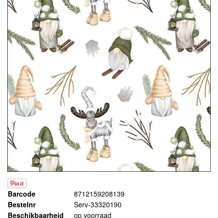
Barcode
8712159208139
Bestelnr
Serv-33320190
Beschikbaarheid
op voorraad