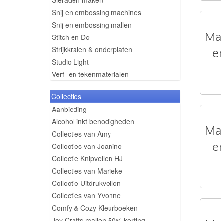
Sieraden maken
Snij en embossing machines
Snij en embossing mallen
Mal
Stitch en Do
Strijkkralen & onderplaten
e
Studio Light
Verf- en tekenmaterialen
Collecties
Aanbieding
Alcohol inkt benodigheden
Mal
Collecties van Amy
e
Collecties van Jeanine
Collectie Knipvellen HJ
Collecties van Marieke
Collectie Uitdrukvellen
Collecties van Yvonne
Comfy & Cozy Kleurboeken
Joy Crafts mallen 50% korting