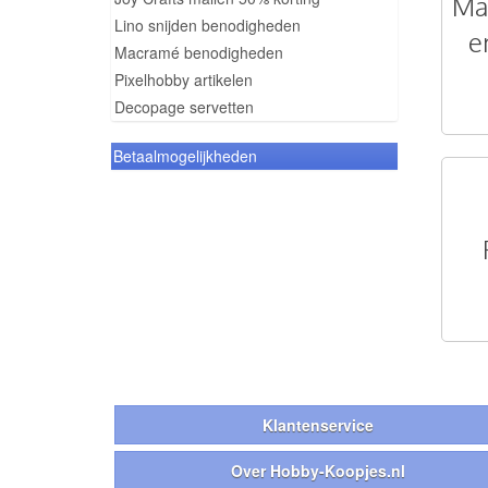
Mal
Lino snijden benodigheden
e
Macramé benodigheden
Pixelhobby artikelen
Decopage servetten
Betaalmogelijkheden
Klantenservice
Over Hobby-Koopjes.nl