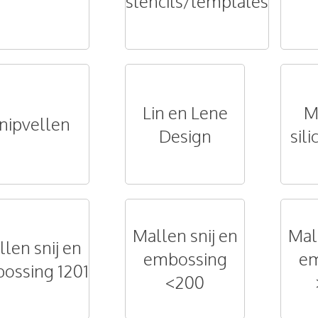
stencils/templates
Lin en Lene
M
nipvellen
Design
sil
Mallen snij en
Mal
len snij en
embossing
em
ossing 1201
<200