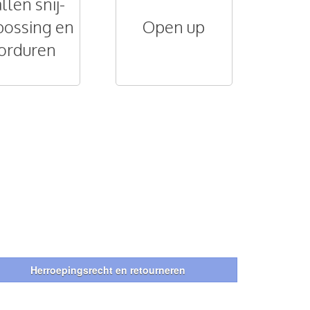
llen snij-
ossing en
Open up
orduren
Herroepingsrecht en retourneren