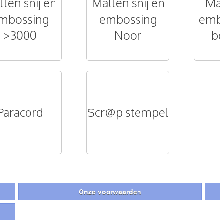
len snij en
Mallen snij en
Ma
mbossing
embossing
emb
>3000
Noor
b
Paracord
Scr@p stempel
Onze voorwaarden