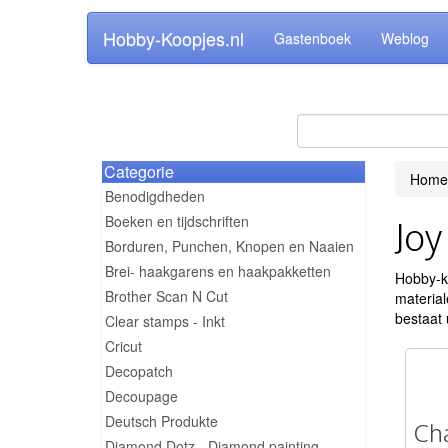
Hobby-Koopjes.nl
Gastenboek
Weblog
Categorie
Home
Benodigdheden
Boeken en tijdschriften
Joy
Borduren, Punchen, Knopen en Naaien
Brei- haakgarens en haakpakketten
Hobby-ko
Brother Scan N Cut
material
bestaat 
Clear stamps - Inkt
Cricut
Decopatch
Decoupage
Deutsch Produkte
Ch
Diamond Dotz - Diamond painting