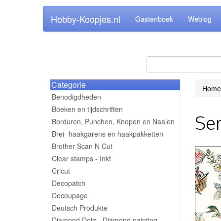
Hobby-Koopjes.nl
Gastenboek
Weblog
Categorie
Home
Benodigdheden
Boeken en tijdschriften
Ser
Borduren, Punchen, Knopen en Naaien
Brei- haakgarens en haakpakketten
Brother Scan N Cut
Clear stamps - Inkt
Cricut
Decopatch
Decoupage
Deutsch Produkte
Diamond Dotz - Diamond painting