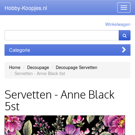
Hobby-Koopjes.nl
Toggl
navig
Winkelwagen
Categorie
Home
Decoupage
Decoupage Servetten
Servetten - Anne Black 5st
Servetten - Anne Black
5st