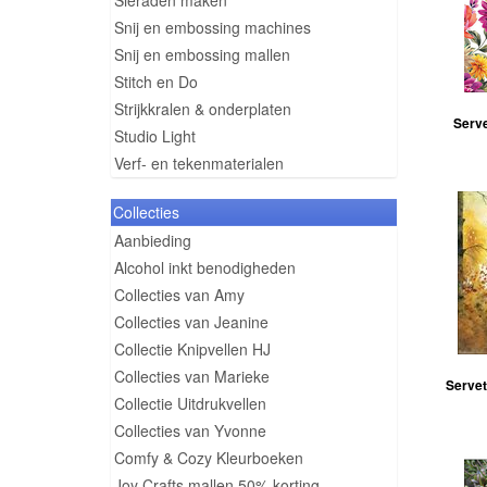
Sieraden maken
Snij en embossing machines
Snij en embossing mallen
Stitch en Do
Strijkkralen & onderplaten
Serve
Studio Light
Verf- en tekenmaterialen
Collecties
Aanbieding
Alcohol inkt benodigheden
Collecties van Amy
Collecties van Jeanine
Collectie Knipvellen HJ
Collecties van Marieke
Servet
Collectie Uitdrukvellen
Collecties van Yvonne
Comfy & Cozy Kleurboeken
Joy Crafts mallen 50% korting