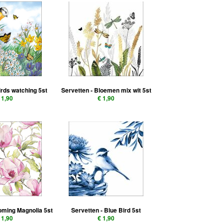
irds watching 5st
Servetten - Bloemen mix wit 5st
 1,90
€ 1,90
ooming Magnolia 5st
Servetten - Blue Bird 5st
 1,90
€ 1,90