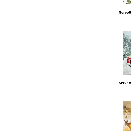
Servett
Servett