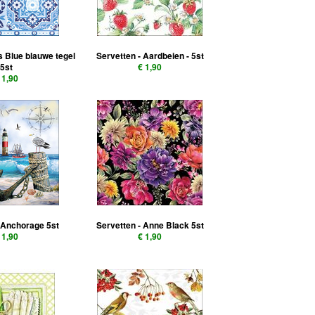
es Blue blauwe tegel
Servetten - Aardbeien - 5st
5st
€ 1,90
 1,90
 Anchorage 5st
Servetten - Anne Black 5st
 1,90
€ 1,90