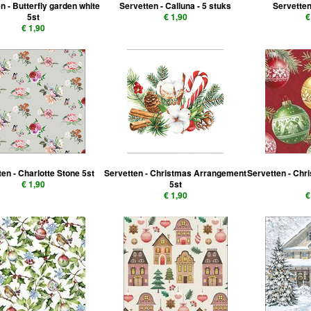
n - Butterfly garden white
Servetten - Calluna - 5 stuks
Servetten
5st
€ 1,90
€
€ 1,90
en - Charlotte Stone 5st
Servetten - Christmas Arrangement
Servetten - Chr
€ 1,90
5st
€ 1,90
€