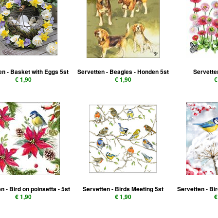
en - Basket with Eggs 5st
Servetten - Beagles - Honden 5st
Servetten
€ 1,90
€ 1,90
€
n - Bird on poinsetta - 5st
Servetten - Birds Meeting 5st
Servetten - Bi
€ 1,90
€ 1,90
€