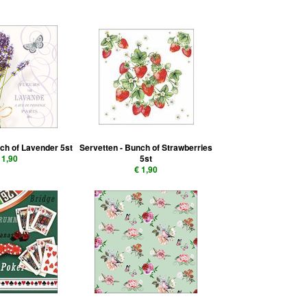
nch of Lavender 5st
Servetten - Bunch of Strawberries
 1,90
5st
€ 1,90