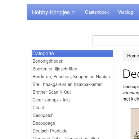
Hobby-Koopjes.nl
Gastenboek
Weblog
Categorie
Home
Benodigdheden
Boeken en tijdschriften
De
Borduren, Punchen, Knopen en Naaien
Brei- haakgarens en haakpakketten
Decoupag
Brother Scan N Cut
voorwerp
met klei
Clear stamps - Inkt
Cricut
Decopatch
Decoupage
Deutsch Produkte
Diamond Dotz - Diamond painting