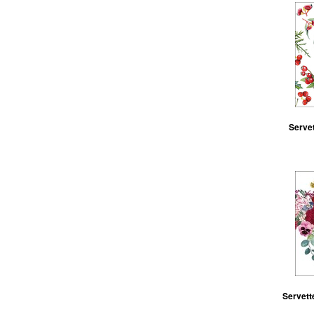
Servet
Servett