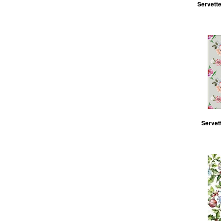
Servette
Servett