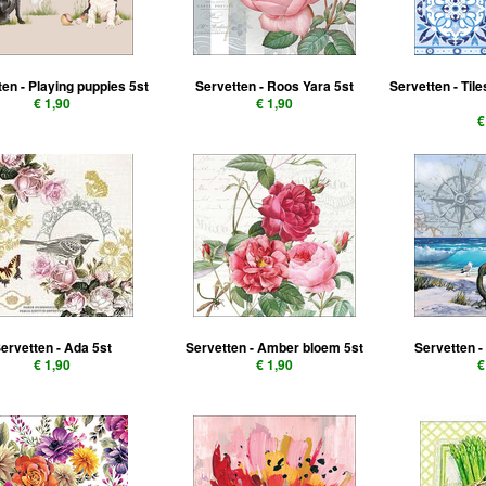
en - Playing puppies 5st
Servetten - Roos Yara 5st
Servetten - Til
€ 1,90
€ 1,90
€
ervetten - Ada 5st
Servetten - Amber bloem 5st
Servetten -
€ 1,90
€ 1,90
€