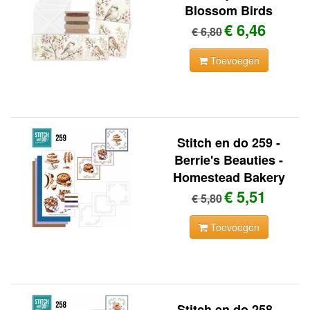
Blossom Birds
€ 6,46
€ 6,80
Toevoegen
Stitch en do 259 -
Berrie's Beauties -
Homestead Bakery
€ 5,51
€ 5,80
Toevoegen
Stitch en do 258 -