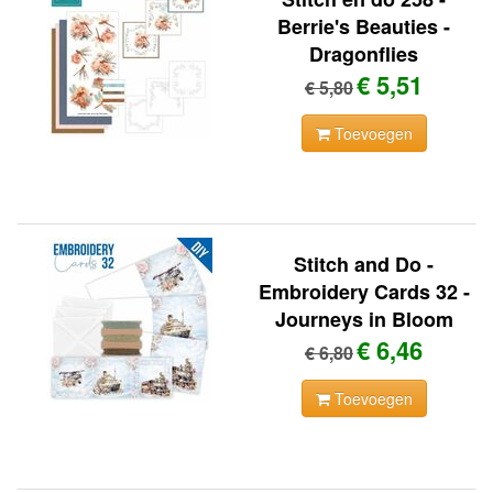
Berrie's Beauties -
Dragonflies
€ 5,51
€ 5,80
Toevoegen
Stitch and Do -
Embroidery Cards 32 -
Journeys in Bloom
€ 6,46
€ 6,80
Toevoegen