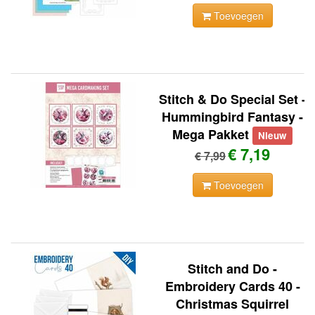
Toevoegen
Stitch & Do Special Set -
Hummingbird Fantasy -
Mega Pakket
Nieuw
€ 7,19
€ 7,99
Toevoegen
Stitch and Do -
Embroidery Cards 40 -
Christmas Squirrel