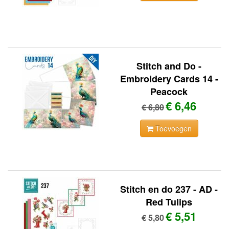
Stitch and Do -
Embroidery Cards 14 -
Peacock
€ 6,46
€ 6,80
Toevoegen
Stitch en do 237 - AD -
Red Tulips
€ 5,51
€ 5,80