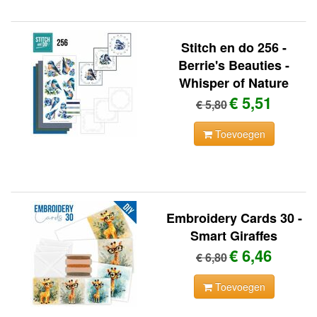
Stitch en do 256 -
Berrie's Beauties -
Whisper of Nature
€ 5,51
€ 5,80
Toevoegen
Embroidery Cards 30 -
Smart Giraffes
€ 6,46
€ 6,80
Toevoegen