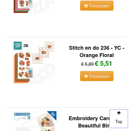
Toevoegen
Stitch en do 236 - YC -
Orange Floral
€ 5,51
€ 5,80
Toevoegen
Embroidery Cards 12 -
Top
Beautiful Birds