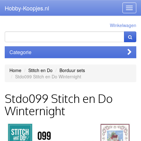
Hobby-Koopjes.nl
Toggl
navig
Winkelwagen
Categorie
Home
Stitch en Do
Borduur sets
Stdo099 Stitch en Do Winternight
Stdo099 Stitch en Do
Winternight