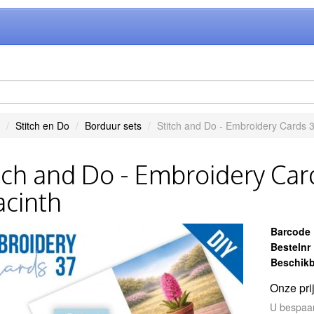
Stitch en Do
Borduur sets
Stitch and Do - Embroidery Cards 3
tch and Do - Embroidery Car
cinth
Barcode
Bestelnr
Beschikb
Onze pri
U bespaa