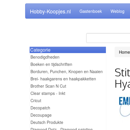
Hobby-Koopjes.nl
Gastenboek
Weblog
Categorie
Home
Benodigdheden
Boeken en tijdschriften
Sti
Borduren, Punchen, Knopen en Naaien
Brei- haakgarens en haakpakketten
Hya
Brother Scan N Cut
Clear stamps - Inkt
Cricut
Decopatch
Decoupage
Deutsch Produkte
Diamond Dotz - Diamond painting