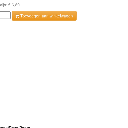
rijs:
€ 6,80
Toevoegen aan winkelwagen
oemen/Roze/Paars