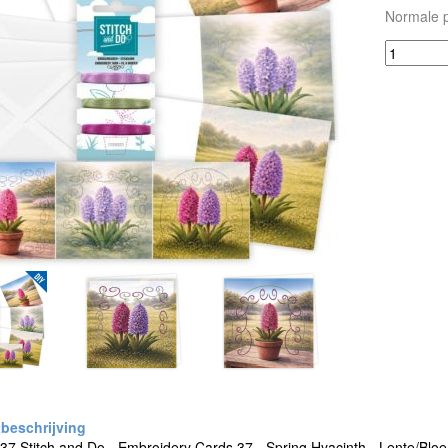
Normale p
37 Stitch and Do - Embroidery Cards 37 - Spring Hyacinth - Lente/Bl