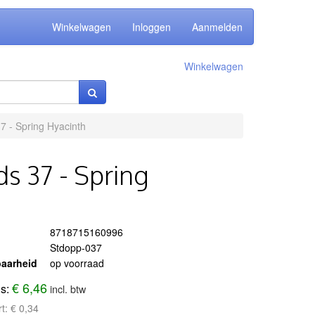
Winkelwagen
Inloggen
Aanmelden
Winkelwagen
7 - Spring Hyacinth
ds 37 - Spring
8718715160996
Stdopp-037
aarheid
op voorraad
€ 6,46
js:
incl. btw
rt:
€ 0,34