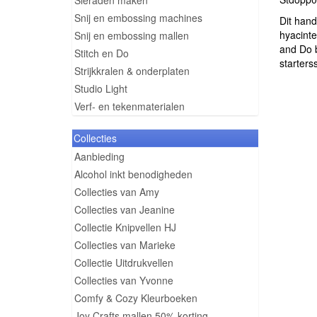
Sieraden maken
Snij en embossing machines
Dit hand
hyacinte
Snij en embossing mallen
and Do b
Stitch en Do
starterss
Strijkkralen & onderplaten
Studio Light
Verf- en tekenmaterialen
Collecties
Aanbieding
Alcohol inkt benodigheden
Collecties van Amy
Collecties van Jeanine
Collectie Knipvellen HJ
Collecties van Marieke
Collectie Uitdrukvellen
Collecties van Yvonne
Comfy & Cozy Kleurboeken
Joy Crafts mallen 50% korting