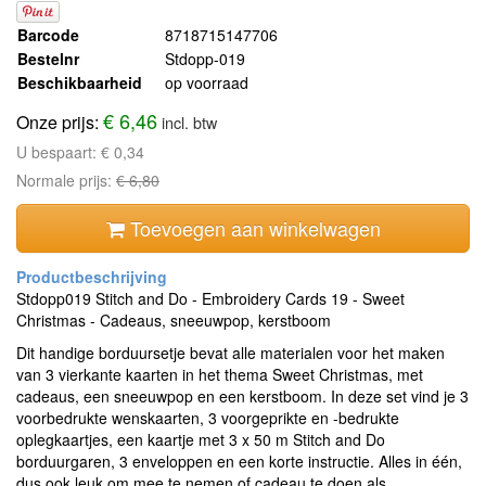
Barcode
8718715147706
Bestelnr
Stdopp-019
Beschikbaarheid
op voorraad
€ 6,46
Onze prijs:
incl. btw
U bespaart:
€ 0,34
Normale prijs:
€ 6,80
Toevoegen aan winkelwagen
Stdopp019 Stitch and Do - Embroidery Cards 19 - Sweet
Christmas - Cadeaus, sneeuwpop, kerstboom
Dit handige borduursetje bevat alle materialen voor het maken
van 3 vierkante kaarten in het thema Sweet Christmas, met
cadeaus, een sneeuwpop en een kerstboom. In deze set vind je 3
voorbedrukte wenskaarten, 3 voorgeprikte en -bedrukte
oplegkaartjes, een kaartje met 3 x 50 m Stitch and Do
borduurgaren, 3 enveloppen en een korte instructie. Alles in één,
dus ook leuk om mee te nemen of cadeau te doen als