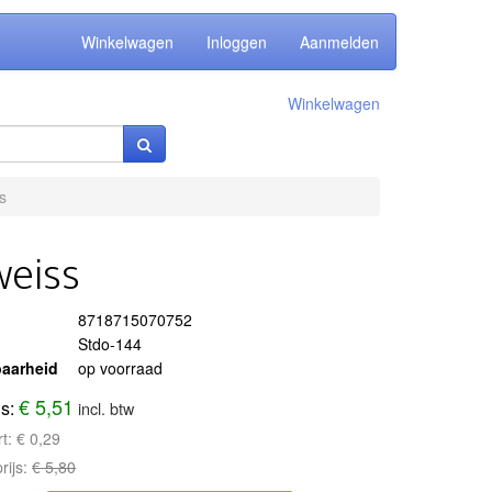
Winkelwagen
Inloggen
Aanmelden
Winkelwagen
s
weiss
8718715070752
Stdo-144
aarheid
op voorraad
€ 5,51
js:
incl. btw
rt:
€ 0,29
rijs:
€ 5,80