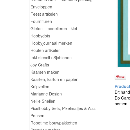
Enveloppen
Feest artikelen
Fournituren
Gieten - modelleren - klei
Hobbydots
Hobbyjournaal merken
Houten artikelen
Inkt stencil / Sjablonen
Joy Crafts
Kaarsen maken
Kaarten, karton en papier
Knipvellen
Dit hand
Marianne Design
Do Garen
Nellie Snellen
nemen, o
Pixelhobby Sets, Pixelmatjes & Acc.
Ponsen
Robotime bouwpakketten