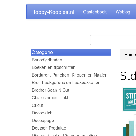
Hobby-Koopjes.nl
Gastenboek
Weblog
Categorie
Home
Benodigdheden
Boeken en tijdschriften
Std
Borduren, Punchen, Knopen en Naaien
Brei- haakgarens en haakpakketten
Brother Scan N Cut
Clear stamps - Inkt
Cricut
Decopatch
Decoupage
Deutsch Produkte
Diamond Dotz - Diamond painting