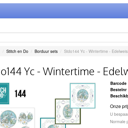
Stitch en Do
Borduur sets
Stdo144 Yc - Wintertime - Edelweis
o144 Yc - Wintertime - Edel
Barcode
Bestelnr
Beschikb
Onze pri
U bespaa
Normale p