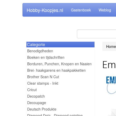
Hobby-Koopjes.nl
Gastenboek
Weblog
Categorie
Home
Benodigdheden
Boeken en tijdschriften
Emb
Borduren, Punchen, Knopen en Naaien
Brei- haakgarens en haakpakketten
Brother Scan N Cut
Clear stamps - Inkt
Cricut
Decopatch
Decoupage
Deutsch Produkte
Diamond Dotz - Diamond painting