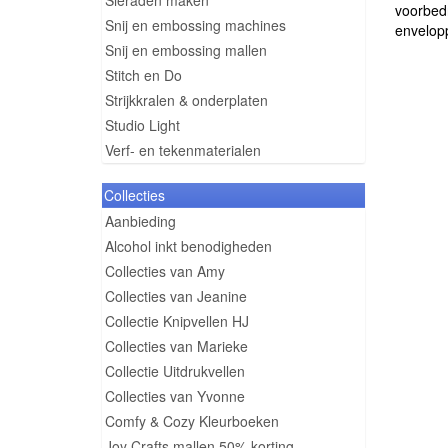
Sieraden maken
voorbedr
Snij en embossing machines
envelopp
Snij en embossing mallen
Stitch en Do
Strijkkralen & onderplaten
Studio Light
Verf- en tekenmaterialen
Collecties
Aanbieding
Alcohol inkt benodigheden
Collecties van Amy
Collecties van Jeanine
Collectie Knipvellen HJ
Collecties van Marieke
Collectie Uitdrukvellen
Collecties van Yvonne
Comfy & Cozy Kleurboeken
Joy Crafts mallen 50% korting