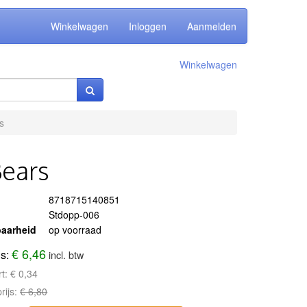
Winkelwagen
Inloggen
Aanmelden
Winkelwagen
s
Bears
8718715140851
Stdopp-006
aarheid
op voorraad
€ 6,46
js:
incl. btw
rt:
€ 0,34
rijs:
€ 6,80