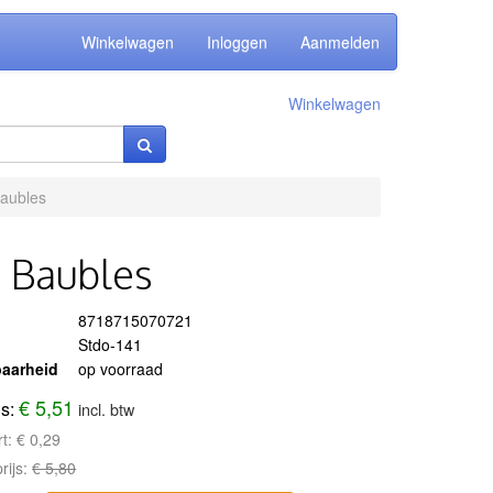
Winkelwagen
Inloggen
Aanmelden
Winkelwagen
Baubles
s Baubles
8718715070721
Stdo-141
aarheid
op voorraad
€ 5,51
js:
incl. btw
rt:
€ 0,29
rijs:
€ 5,80