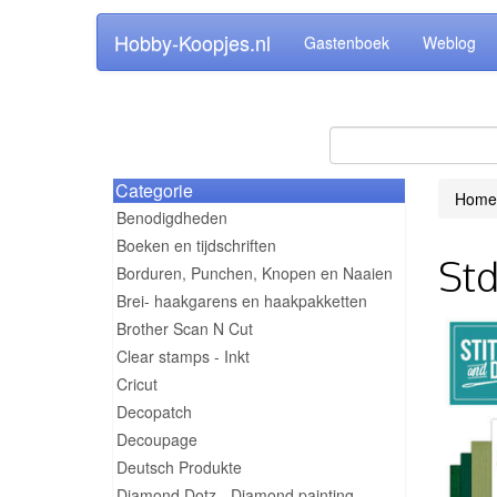
Hobby-Koopjes.nl
Gastenboek
Weblog
Categorie
Home
Benodigdheden
Boeken en tijdschriften
Std
Borduren, Punchen, Knopen en Naaien
Brei- haakgarens en haakpakketten
Brother Scan N Cut
Clear stamps - Inkt
Cricut
Decopatch
Decoupage
Deutsch Produkte
Diamond Dotz - Diamond painting