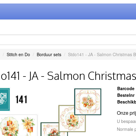
Stitch en Do
Borduur sets
Stdo141 - JA - Salmon Christmas 
o141 - JA - Salmon Christma
Barcode
Bestelnr
Beschikb
Onze pri
U bespaa
Normale p