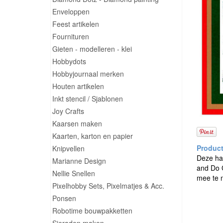
Enveloppen
Feest artikelen
Fournituren
Gieten - modelleren - klei
Hobbydots
Hobbyjournaal merken
Houten artikelen
Inkt stencil / Sjablonen
Joy Crafts
Kaarsen maken
Kaarten, karton en papier
Knipvellen
Deze han
Marianne Design
and Do G
Nellie Snellen
mee te n
Pixelhobby Sets, Pixelmatjes & Acc.
Ponsen
Robotime bouwpakketten