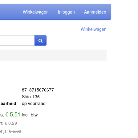
Winkelwagen
Inloggen
Aanmelden
Winkelwagen
8718715070677
Stdo-136
aarheid
op voorraad
€ 5,51
js:
incl. btw
rt:
€ 0,29
rijs:
€ 5,80