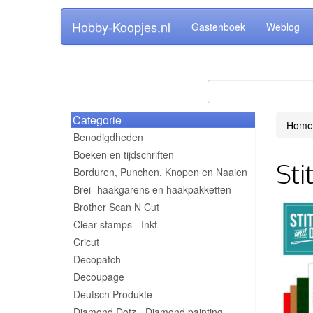
Hobby-Koopjes.nl
Gastenboek
Weblog
Categorie
Home
Benodigdheden
Boeken en tijdschriften
Sti
Borduren, Punchen, Knopen en Naaien
Brei- haakgarens en haakpakketten
Brother Scan N Cut
Clear stamps - Inkt
Cricut
Decopatch
Decoupage
Deutsch Produkte
Diamond Dotz - Diamond painting