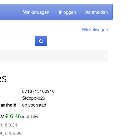
Winkelwagen
Inloggen
Aanmelden
Winkelwagen
es
8718715160910
Stdopp-029
aarheid
op voorraad
€ 6,46
js:
incl. btw
rt:
€ 0,34
rijs:
€ 6,80