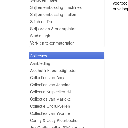
Sieraden maken
voorbedr
Snij en embossing machines
envelopp
Snij en embossing mallen
Stitch en Do
Strijkkralen & onderplaten
Studio Light
Verf- en tekenmaterialen
Collecties
Aanbieding
Alcohol inkt benodigheden
Collecties van Amy
Collecties van Jeanine
Collectie Knipvellen HJ
Collecties van Marieke
Collectie Uitdrukvellen
Collecties van Yvonne
Comfy & Cozy Kleurboeken
Joy Crafts mallen 50% korting