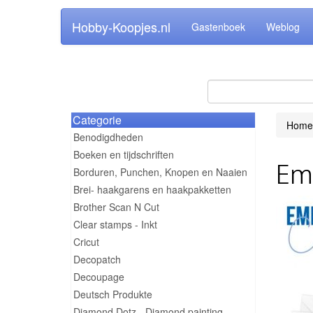
Hobby-Koopjes.nl
Gastenboek
Weblog
Categorie
Home
Benodigdheden
Boeken en tijdschriften
Emb
Borduren, Punchen, Knopen en Naaien
Brei- haakgarens en haakpakketten
Brother Scan N Cut
Clear stamps - Inkt
Cricut
Decopatch
Decoupage
Deutsch Produkte
Diamond Dotz - Diamond painting