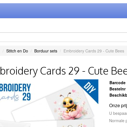
Stitch en Do
Borduur sets
Embroidery Cards 29 - Cute Bees
roidery Cards 29 - Cute Be
Barcode
Bestelnr
Beschikb
Onze pri
U bespaa
Normale p