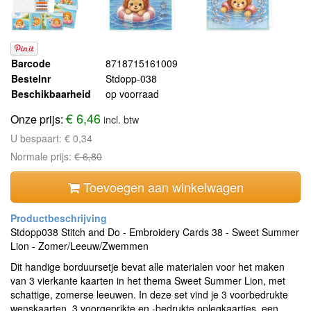
Barcode
8718715161009
Bestelnr
Stdopp-038
Beschikbaarheid
op voorraad
€ 6,46
Onze prijs:
incl. btw
U bespaart:
€ 0,34
Normale prijs:
€ 6,80
Toevoegen aan winkelwagen
Stdopp038 Stitch and Do - Embroidery Cards 38 - Sweet Summer
Lion - Zomer/Leeuw/Zwemmen
Dit handige borduursetje bevat alle materialen voor het maken
van 3 vierkante kaarten in het thema Sweet Summer Lion, met
schattige, zomerse leeuwen. In deze set vind je 3 voorbedrukte
wenskaarten, 3 voorgeprikte en -bedrukte oplegkaartjes, een