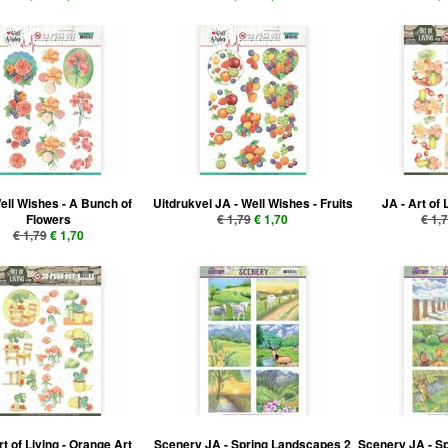
ell Wishes - A Bunch of
Uitdrukvel JA - Well Wishes - Fruits
JA - Art of 
Flowers
€ 1,79
€ 1,70
€ 1,
€ 1,79
€ 1,70
rt of Living - Orange Art
Scenery JA - Spring Landscapes 2
Scenery JA - S