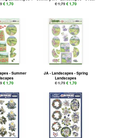
79
€ 1,70
€ 1,79
€ 1,70
capes - Summer
JA - Landscapes - Spring
dscapes
Landscapes
79
€ 1,70
€ 1,79
€ 1,70