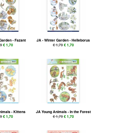
 Garden - Fazant
JA - Winter Garden - Helleborus
79
€ 1,70
€ 1,79
€ 1,70
imals - Kittens
JA Young Animals - In the Forest
79
€ 1,70
€ 1,79
€ 1,70