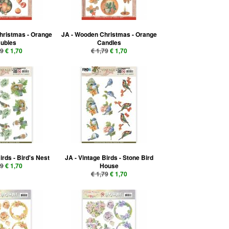
hristmas - Orange
JA - Wooden Christmas - Orange
ubles
Candles
79
€ 1,70
€ 1,79
€ 1,70
irds - Bird's Nest
JA - Vintage Birds - Stone Bird
79
€ 1,70
House
€ 1,79
€ 1,70