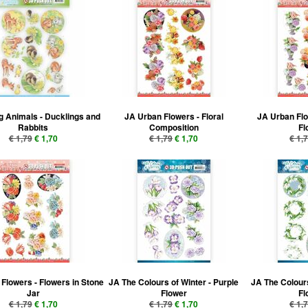
 Animals - Ducklings and
JA Urban Flowers - Floral
JA Urban Flo
Rabbits
Composition
Fl
€ 1,79
€ 1,70
€ 1,79
€ 1,70
€ 1,
Flowers - Flowers in Stone
JA The Colours of Winter - Purple
JA The Colours
Jar
Flower
Fl
€ 1,79
€ 1,70
€ 1,79
€ 1,70
€ 1,