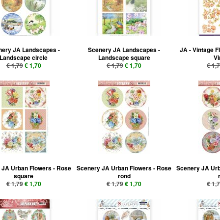
nery JA Landscapes -
Scenery JA Landscapes -
JA - Vintage 
Landscape circle
Landscape square
Vi
€ 1,79
€ 1,70
€ 1,79
€ 1,70
€ 1,
 JA Urban Flowers - Rose
Scenery JA Urban Flowers - Rose
Scenery JA Urb
square
rond
€ 1,79
€ 1,70
€ 1,79
€ 1,70
€ 1,