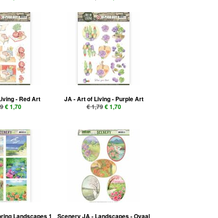
Living - Red Art
JA - Art of Living - Purple Art
79
€ 1,70
€ 1,79
€ 1,70
pring Landscapes 1
Scenery JA - Landscapes - Ovaal