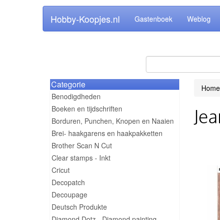
Hobby-Koopjes.nl
Gastenboek
Weblog
Categorie
Home
Benodigdheden
Boeken en tijdschriften
Jea
Borduren, Punchen, Knopen en Naaien
Brei- haakgarens en haakpakketten
Brother Scan N Cut
Clear stamps - Inkt
Cricut
Decopatch
Decoupage
Deutsch Produkte
Diamond Dotz - Diamond painting