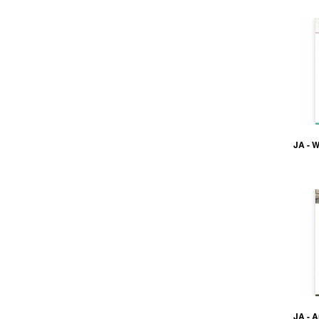
JA - W
JA - A