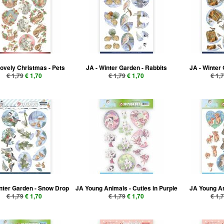
Lovely Christmas - Pets
JA - Winter Garden - Rabbits
JA - Winter
€ 1,79
€ 1,70
€ 1,79
€ 1,70
€ 1,
inter Garden - Snow Drop
JA Young Animals - Cuties in Purple
JA Young An
€ 1,79
€ 1,70
€ 1,79
€ 1,70
€ 1,