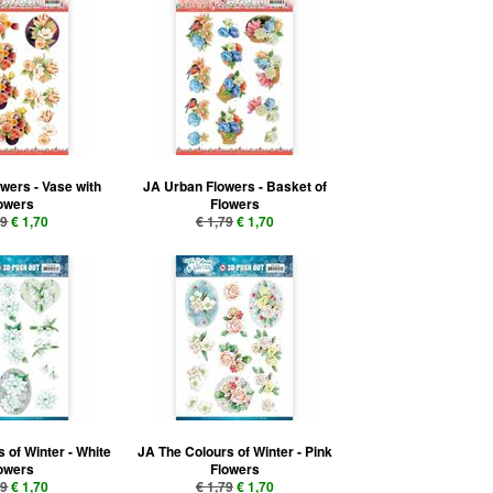
wers - Vase with
JA Urban Flowers - Basket of
owers
Flowers
79
€ 1,70
€ 1,79
€ 1,70
 of Winter - White
JA The Colours of Winter - Pink
owers
Flowers
79
€ 1,70
€ 1,79
€ 1,70