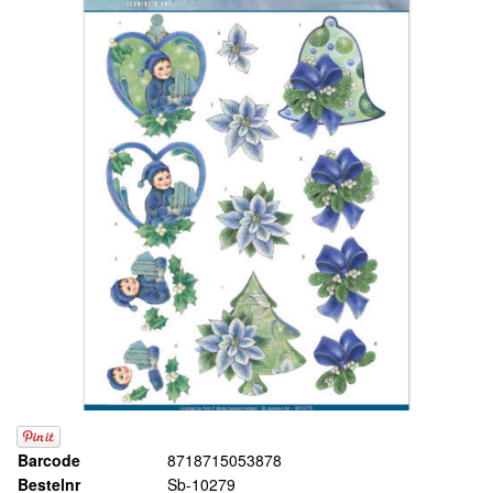
Barcode
8718715053878
Bestelnr
Sb-10279