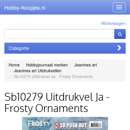
Hobby-Koopjes.nl
Toggl
navig
Winkelwagen
Categorie
Home
Hobbyjournaal merken
Jeanines art
Jeanines art Uitdrukvellen
Sb10279 Uitdrukvel Ja - Frosty Ornaments
Sb10279 Uitdrukvel Ja -
Frosty Ornaments