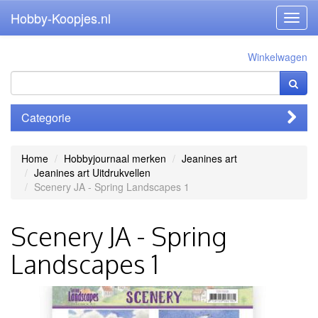
Hobby-Koopjes.nl
Toggl
navig
Winkelwagen
Categorie
Home
Hobbyjournaal merken
Jeanines art
Jeanines art Uitdrukvellen
Scenery JA - Spring Landscapes 1
Scenery JA - Spring
Landscapes 1