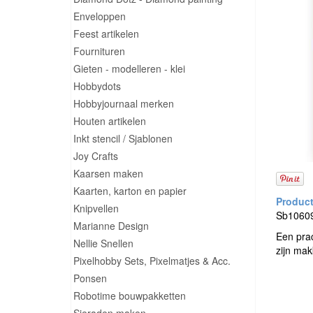
Enveloppen
Feest artikelen
Fournituren
Gieten - modelleren - klei
Hobbydots
Hobbyjournaal merken
Houten artikelen
Inkt stencil / Sjablonen
Joy Crafts
Kaarsen maken
Kaarten, karton en papier
Knipvellen
Sb10609 
Marianne Design
Een prac
Nellie Snellen
zijn mak
Pixelhobby Sets, Pixelmatjes & Acc.
Ponsen
Robotime bouwpakketten