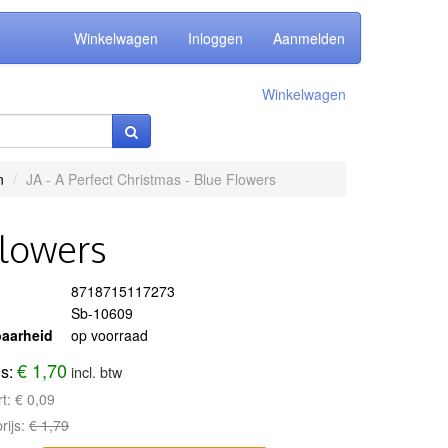
Winkelwagen
Inloggen
Aanmelden
Winkelwagen
n
JA - A Perfect Christmas - Blue Flowers
Flowers
8718715117273
Sb-10609
aarheid
op voorraad
€ 1,70
js:
incl. btw
rt:
€ 0,09
rijs:
€ 1,79