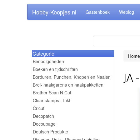
Hobby-Koopjes.nl
Gastenboek
Weblog
Categorie
Home
Benodigdheden
Boeken en tijdschriften
JA 
Borduren, Punchen, Knopen en Naaien
Brei- haakgarens en haakpakketten
Brother Scan N Cut
Clear stamps - Inkt
Cricut
Decopatch
Decoupage
Deutsch Produkte
Diamond Dotz - Diamond painting