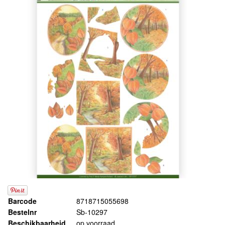
Barcode
8718715055698
Bestelnr
Sb-10297
Beschikbaarheid
op voorraad