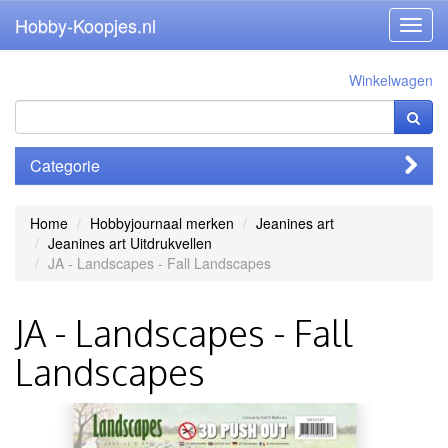
Hobby-Koopjes.nl
Toggl
navig
Winkelwagen
Categorie
Home
Hobbyjournaal merken
Jeanines art
Jeanines art Uitdrukvellen
JA - Landscapes - Fall Landscapes
JA - Landscapes - Fall
Landscapes