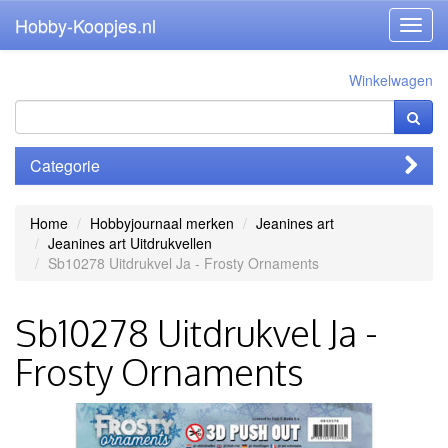
Hobby-Koopjes.nl
Toggl
navig
Winkelwagen
Categorie
Home
Hobbyjournaal merken
Jeanines art
Jeanines art Uitdrukvellen
Sb10278 Uitdrukvel Ja - Frosty Ornaments
Sb10278 Uitdrukvel Ja -
Frosty Ornaments