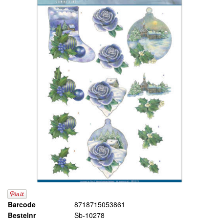
Barcode
8718715053861
Bestelnr
Sb-10278