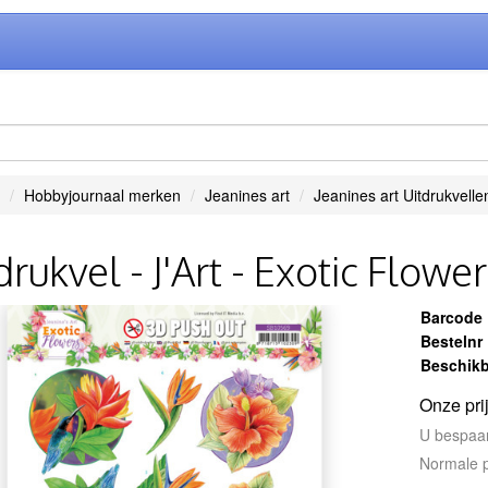
Hobbyjournaal merken
Jeanines art
Jeanines art Uitdrukvelle
drukvel - J'Art - Exotic Flowe
Barcode
Bestelnr
Beschikb
Onze pri
U bespaa
Normale p