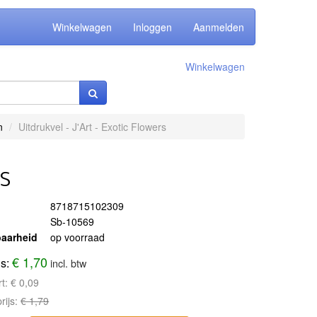
Winkelwagen
Inloggen
Aanmelden
Winkelwagen
n
Uitdrukvel - J'Art - Exotic Flowers
rs
8718715102309
Sb-10569
aarheid
op voorraad
€ 1,70
js:
incl. btw
rt:
€ 0,09
rijs:
€ 1,79