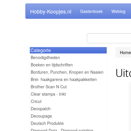
Hobby-Koopjes.nl
Gastenboek
Weblog
Categorie
Home
Benodigdheden
Boeken en tijdschriften
Uit
Borduren, Punchen, Knopen en Naaien
Brei- haakgarens en haakpakketten
Brother Scan N Cut
Clear stamps - Inkt
Cricut
Decopatch
Decoupage
Deutsch Produkte
Diamond Dotz - Diamond painting