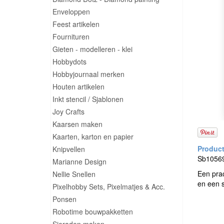
Enveloppen
Feest artikelen
Fournituren
Gieten - modelleren - klei
Hobbydots
Hobbyjournaal merken
Houten artikelen
Inkt stencil / Sjablonen
Joy Crafts
Kaarsen maken
Kaarten, karton en papier
Knipvellen
Sb10569 
Marianne Design
Een prac
Nellie Snellen
en een s
Pixelhobby Sets, Pixelmatjes & Acc.
Ponsen
Robotime bouwpakketten