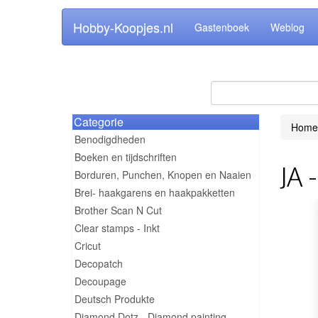
Hobby-Koopjes.nl
Gastenboek
Weblog
Categorie
Home
Benodigdheden
Boeken en tijdschriften
JA 
Borduren, Punchen, Knopen en Naaien
Brei- haakgarens en haakpakketten
Brother Scan N Cut
Clear stamps - Inkt
Cricut
Decopatch
Decoupage
Deutsch Produkte
Diamond Dotz - Diamond painting