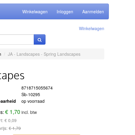
Winkelwagen
Inloggen
Aanmelden
Winkelwagen
n
JA - Landscapes - Spring Landscapes
capes
8718715055674
Sb-10295
aarheid
op voorraad
€ 1,70
js:
incl. btw
rt:
€ 0,09
rijs:
€ 1,79