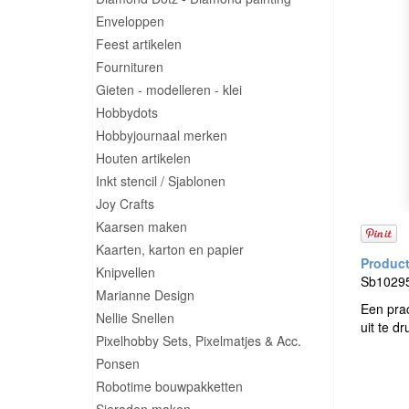
Enveloppen
Feest artikelen
Fournituren
Gieten - modelleren - klei
Hobbydots
Hobbyjournaal merken
Houten artikelen
Inkt stencil / Sjablonen
Joy Crafts
Kaarsen maken
Kaarten, karton en papier
Knipvellen
Sb10295 
Marianne Design
Een prac
Nellie Snellen
uit te d
Pixelhobby Sets, Pixelmatjes & Acc.
Ponsen
Robotime bouwpakketten