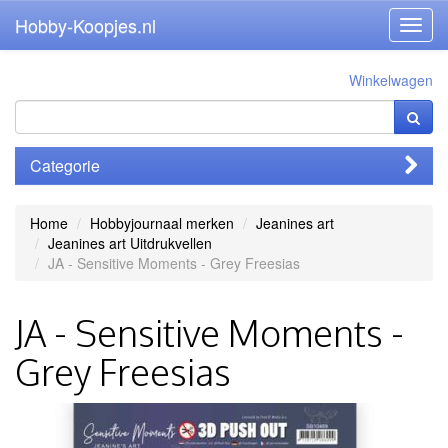
Hobby-Koopjes.nl
Toggl
navig
Winkelwagen
Categorie
Home
Hobbyjournaal merken
Jeanines art
Jeanines art Uitdrukvellen
JA - Sensitive Moments - Grey Freesias
JA - Sensitive Moments -
Grey Freesias