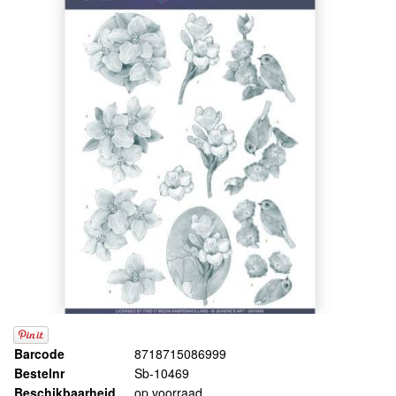
Barcode
8718715086999
Bestelnr
Sb-10469
Beschikbaarheid
op voorraad