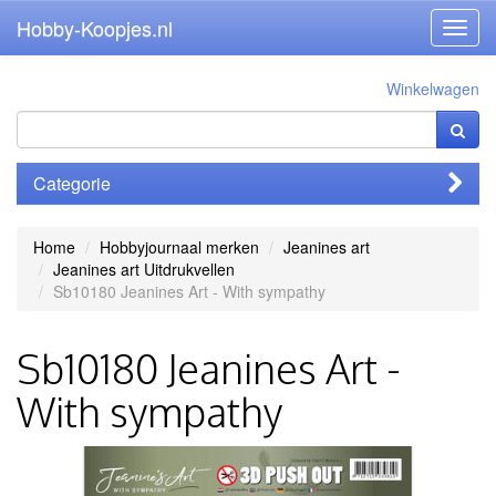
Hobby-Koopjes.nl
Toggl
navig
Winkelwagen
Categorie
Home
Hobbyjournaal merken
Jeanines art
Jeanines art Uitdrukvellen
Sb10180 Jeanines Art - With sympathy
Sb10180 Jeanines Art -
With sympathy