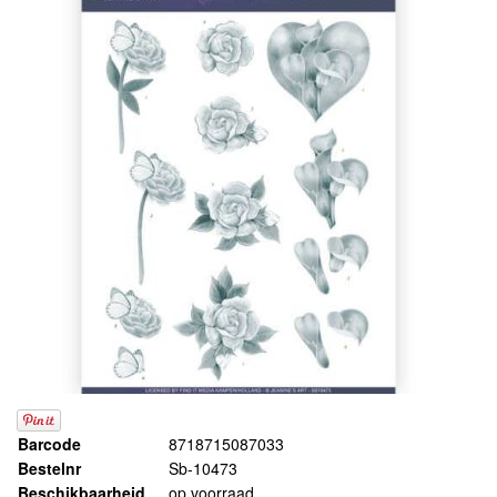
Barcode
8718715087033
Bestelnr
Sb-10473
Beschikbaarheid
op voorraad