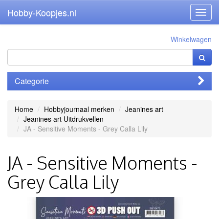
Hobby-Koopjes.nl
Toggl
navig
Winkelwagen
Categorie
Home
Hobbyjournaal merken
Jeanines art
Jeanines art Uitdrukvellen
JA - Sensitive Moments - Grey Calla Lily
JA - Sensitive Moments -
Grey Calla Lily